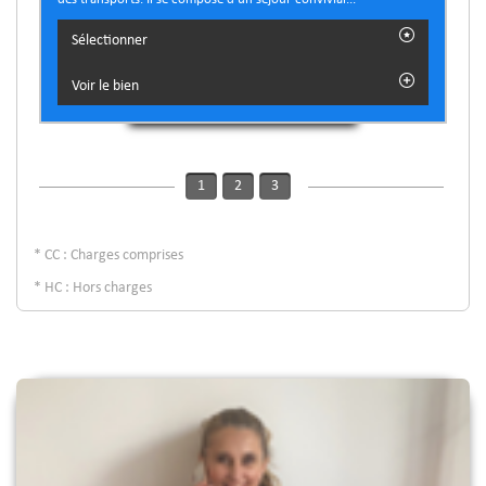
Sélectionner
Voir le bien
1
2
3
* CC : Charges comprises
* HC : Hors charges