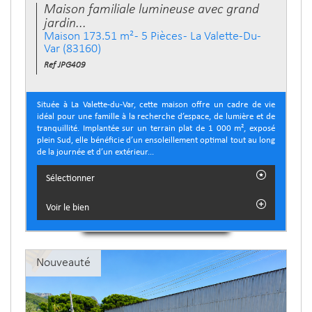
Maison familiale lumineuse avec grand
jardin...
Maison 173.51 m² - 5 Pièces - La Valette-Du-
Var (83160)
Ref JPG409
Située à La Valette-du-Var, cette maison offre un cadre de vie
idéal pour une famille à la recherche d’espace, de lumière et de
tranquillité. Implantée sur un terrain plat de 1 000 m², exposé
plein Sud, elle bénéficie d’un ensoleillement optimal tout au long
de la journée et d’un extérieur...
Sélectionner
Voir le bien
Nouveauté