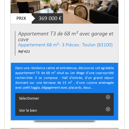
PRIX
369 000
€
Appartement T3 de 68 m² avec garage et
cave
Appartement 68 m² - 3 Pièces - Toulon (83100)
Ref 421
Dans une résidence calme et entretenue, découvrez cet agréable
appartement T3 de 68 m² situé au 1er étage d’une copropriété
recherchée. Il se compose : Hall d'entrée, d'un grand séjour
donnant sur une terrasse de 15 m² , d’une cuisine aménagée
avec petit loggia, dégagement avec placards, deux...
Sélectionner
Voir le bien