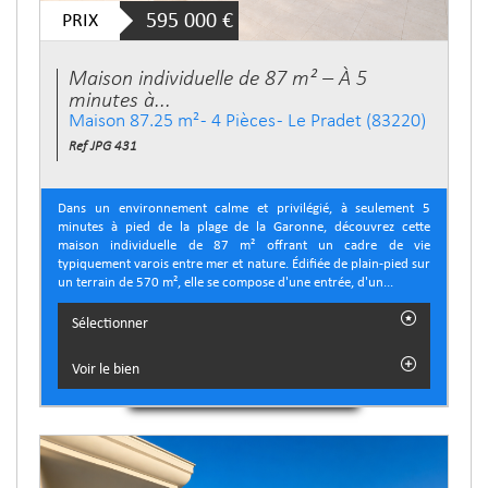
PRIX
595 000
€
Maison individuelle de 87 m² – À 5
minutes à...
Maison 87.25 m² - 4 Pièces - Le Pradet (83220)
Ref JPG 431
Dans un environnement calme et privilégié, à seulement 5
minutes à pied de la plage de la Garonne, découvrez cette
maison individuelle de 87 m² offrant un cadre de vie
typiquement varois entre mer et nature. Édifiée de plain-pied sur
un terrain de 570 m², elle se compose d'une entrée, d'un...
Sélectionner
Voir le bien