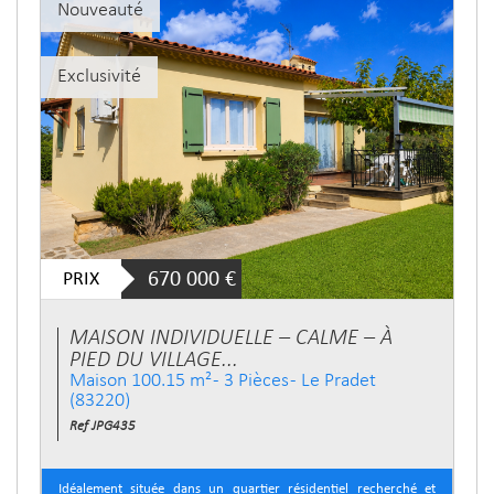
Nouveauté
Exclusivité
PRIX
670 000
€
MAISON INDIVIDUELLE – CALME – À
PIED DU VILLAGE...
Maison 100.15 m² - 3 Pièces - Le Pradet
(83220)
Ref JPG435
Idéalement située dans un quartier résidentiel recherché et