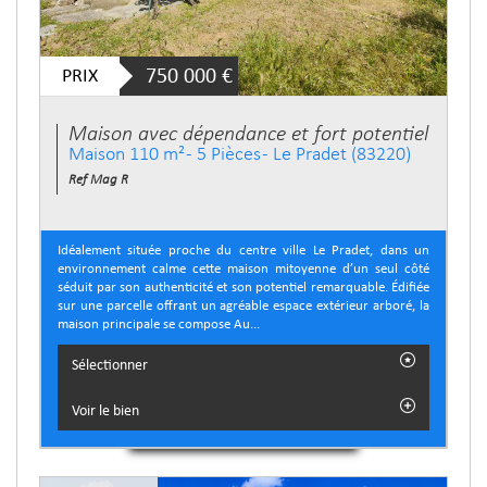
PRIX
750 000
€
Maison avec dépendance et fort potentiel
Maison 110 m² - 5 Pièces - Le Pradet (83220)
Ref Mag R
Idéalement située proche du centre ville Le Pradet, dans un
environnement calme cette maison mitoyenne d’un seul côté
séduit par son authenticité et son potentiel remarquable. Édifiée
sur une parcelle offrant un agréable espace extérieur arboré, la
maison principale se compose Au...
Sélectionner
Voir le bien