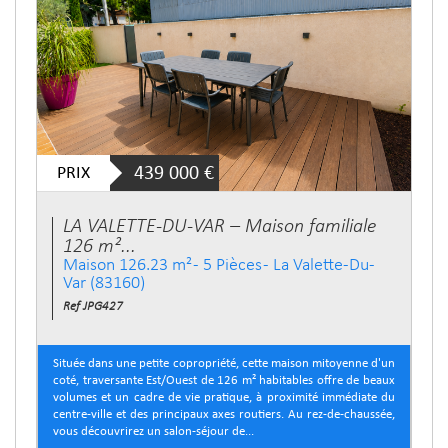
PRIX
439 000
€
LA VALETTE-DU-VAR – Maison familiale
126 m²...
Maison 126.23 m² - 5 Pièces - La Valette-Du-
Var (83160)
Ref JPG427
Située dans une petite copropriété, cette maison mitoyenne d'un
coté, traversante Est/Ouest de 126 m² habitables offre de beaux
volumes et un cadre de vie pratique, à proximité immédiate du
centre-ville et des principaux axes routiers. Au rez-de-chaussée,
vous découvrirez un salon-séjour de...