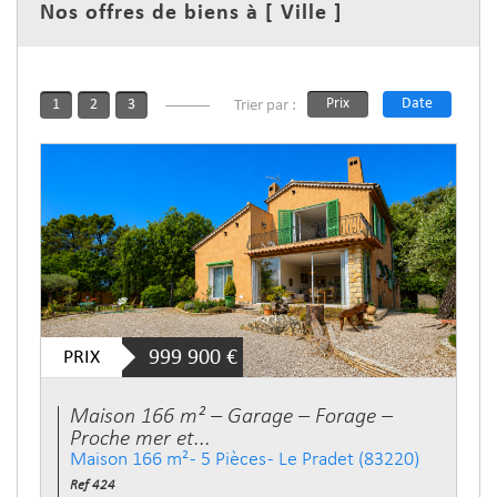
Nos offres de biens à
[ Ville ]
Prix
Date
1
2
3
Trier par :
PRIX
999 900
€
Maison 166 m² – Garage – Forage –
Proche mer et...
Maison 166 m² - 5 Pièces - Le Pradet (83220)
Ref 424