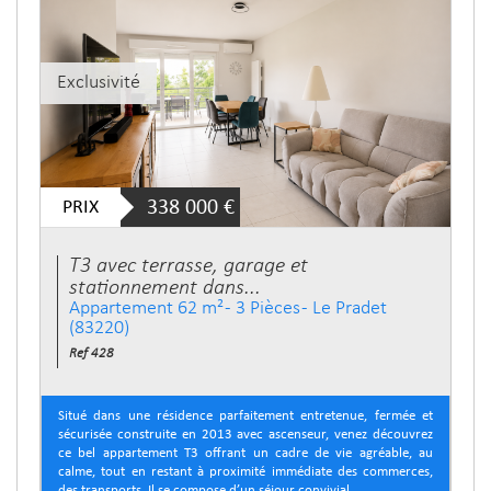
Exclusivité
PRIX
338 000
€
T3 avec terrasse, garage et
stationnement dans...
Appartement 62 m² - 3 Pièces - Le Pradet
(83220)
Ref 428
Situé dans une résidence parfaitement entretenue, fermée et
sécurisée construite en 2013 avec ascenseur, venez découvrez
ce bel appartement T3 offrant un cadre de vie agréable, au
calme, tout en restant à proximité immédiate des commerces,
des transports. Il se compose d’un séjour convivial...