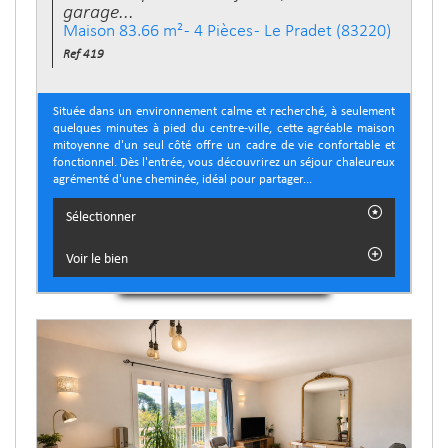
garage...
Maison 83.66 m² - 4 Pièces - Le Pradet (83220)
Ref 419
Située dans un environnement calme et recherché, à seulement
quelques minutes à pied du centre-ville, cette agréable maison
mitoyenne d'un seul côté offre un cadre de vie confortable et
fonctionnel. Dès l'entrée, vous découvrirez un séjour chaleureux
agrémenté d'une cheminée, idéal pour partager...
Sélectionner
Voir le bien