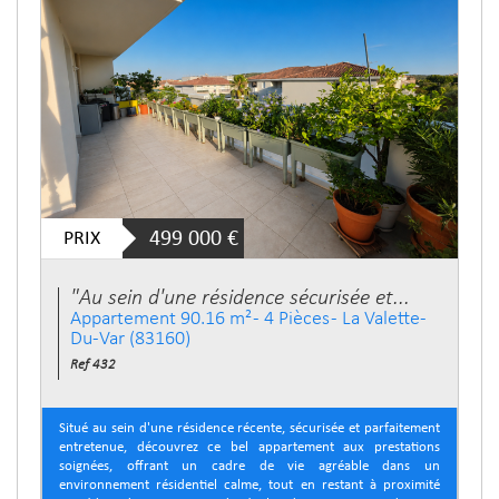
PRIX
499 000
€
"Au sein d'une résidence sécurisée et...
Appartement 90.16 m² - 4 Pièces - La Valette-
Du-Var (83160)
Ref 432
Situé au sein d'une résidence récente, sécurisée et parfaitement
entretenue, découvrez ce bel appartement aux prestations
soignées, offrant un cadre de vie agréable dans un
environnement résidentiel calme, tout en restant à proximité