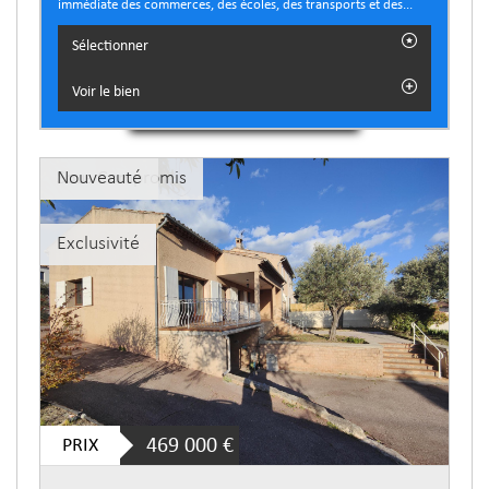
immédiate des commerces, des écoles, des transports et des...
Sélectionner
Voir le bien
Sous Compromis
Nouveauté
Exclusivité
PRIX
469 000
€