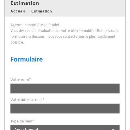
estimation
Accueil
Estimation
Agence immobilière Le Pradet
Vous désirez une évaluation de votre bien immobilier Remplissez le
formulaire ci dessous, nous vous contacterons le plus rapidement
possible.
Formulaire
Votre nom*
Votre adresse mail*
Type de bien*
Appartement