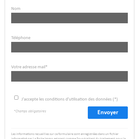
Nom
Téléphone
Votre adresse mail*
J'accepte les conditions d'utilisation des données (*)
*Champs obligatoires
Envoyer
Les informations recueillies sur ce formulaire sont enregistrées dans un fichier
informatisé par La Boite Immo agissant comme Sous-traitant du traitement pour la