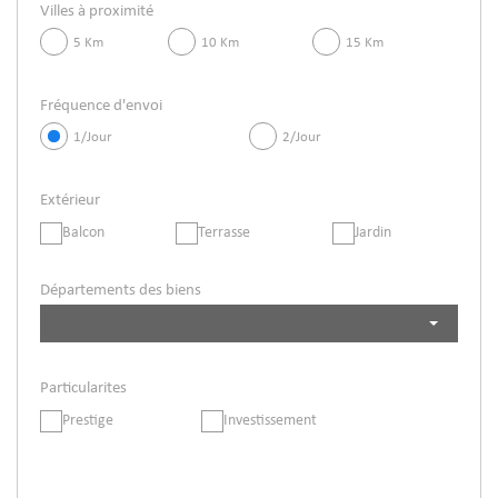
Villes à proximité
5 Km
10 Km
15 Km
Fréquence d'envoi
1/Jour
2/Jour
Extérieur
Balcon
Terrasse
Jardin
Départements des biens
Particularites
Prestige
Investissement