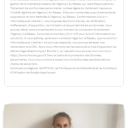
gestion de la clientèle/prospects de l'Agence / du Réseau qui reste Responsable du
Traitement de vos Données personnelles. La base légale du traitement repose sur
l'intérêt légitime de l'Agence / du Réseau. Elles sont conservées jusqu'à demande de
suppression et sont destinées à l'Agence / au Réseau. Conformément à la loi «
informatique et libertés », vous disposez des droits d’accès, de rectification,
d’effacement, d’opposition, de limitation et de portabilité de vos données. Vous
pouvez retirer votre consentement à tout moment en contactant directement
l’Agence / Le Réseau. Consultez le site https://cnil.fr/fr pour plus d’informations sur
vos droits. Si vous estimez, après avoir contacté l'Agence / le Réseau, que vos droits «
Informatique et Libertés » ne sont pas respectés, vous pouvez adresser une
réclamation à la CNIL. Nous vous informons de l’existence de la liste d'opposition au
démarchage téléphonique « Bloctel », sur laquelle vous pouvez vous inscrire ici :
https://www.bloctel.gouv.fr Dans le cadre de la protection des Données
personnelles, nous vous invitons à ne pas inscrire de Données sensibles dans le
champ de saisie libre.
Ce site est protégé par reCAPTCHA, les
Politiques de Confidentialité
et les
Conditions
d'Utilisation
de Google s'appliquent.