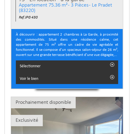
Appartement 75.36 m² - 3 Pièces - Le Pradet
(83220)
Ref JPG 430
À découvrir : appartement 2 chambres à La Garde, à proximité
des commodités. Situé dans une résidence calme, cet
appartement de 75 m² offre un cadre de vie agréable et
fonctionnel. Il se compose d'un spacieux salon-séjour de 26 m²,
ouvert sur une grande terrasse bénéficiant d'une vue dégagée,...
Sélectionner
Voir le bien
Prochainement disponible
Exclusivité