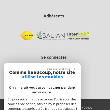
Adhérents
Se connecter
On en reste là
Comme beaucoup, notre site
Espace propriétaire
utilise les cookies
On aimerait vous accompagner pendant
votre visite.
En poursuivant, vous acceptez l'utilisation des
cookies par ce site, afin de vous proposer des
© 2026 | Tous droits réservés | Traduction powered by Google
contenus adaptés et réaliser des statistiques !