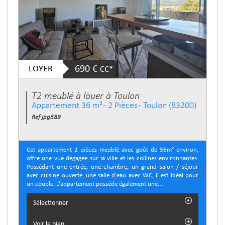
LOYER
690 €
CC*
T2 meublé à louer à Toulon
Appartement 36 m² - 2 Pièces - Toulon (83200)
Ref jpg389
Cet appartement 2 pièces meublé avec goût de 36m² environ,
offre une vue dégagée sur la ville et les collines environnantes.
Possédant une entrée, une chambre, un grand salon / séjour
avec cuisine ouverte, une salle d'eau avec WC, il est idéal pour
un couple. L'appartement possède également une...
Sélectionner
Voir le bien