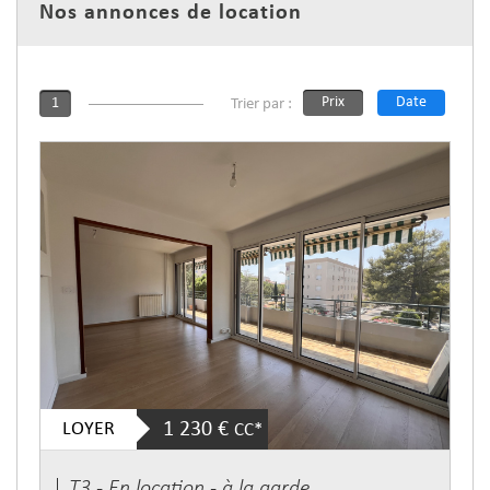
Nos annonces de location
Prix
Date
1
Trier par :
LOYER
1 230 €
CC*
T3 - En location - à la garde