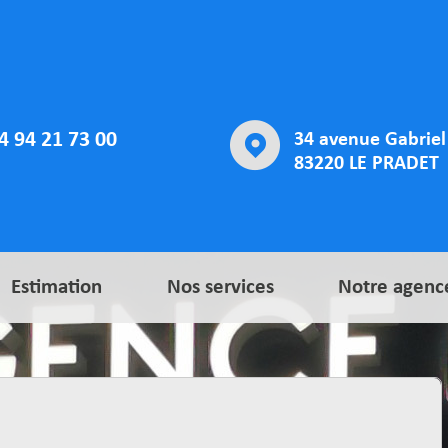
4 94 21 73 00
34 avenue Gabriel 
83220 LE PRADET
Estimation
Nos services
Notre agenc