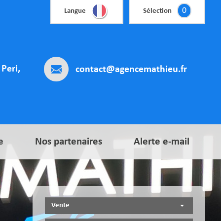
0
Langue
Sélection
Peri,
contact@agencemathieu.fr
e
Nos partenaires
Alerte e-mail
Vente