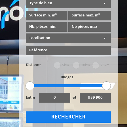
Type de bien
Localisation
Distance
5km
10km
25km
Budget
Entre
et
RECHERCHER