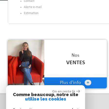
Contact
Alerte e-mail
Estimation
Nos
VENTES
+
Plus d'info
On en reste là
Comme beaucoup, notre site
utilise les cookies
Nos Coordonnées