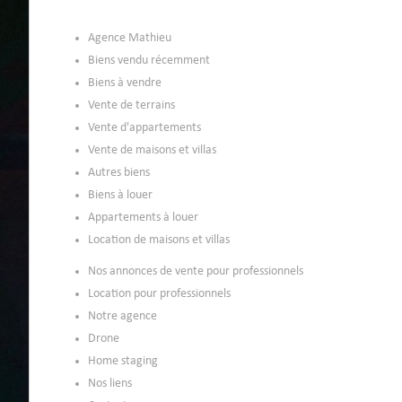
Agence Mathieu
Biens vendu récemment
Biens à vendre
Vente de terrains
Vente d'appartements
Vente de maisons et villas
Autres biens
Biens à louer
Appartements à louer
Location de maisons et villas
Nos annonces de vente pour professionnels
Location pour professionnels
Notre agence
Drone
Home staging
Nos liens