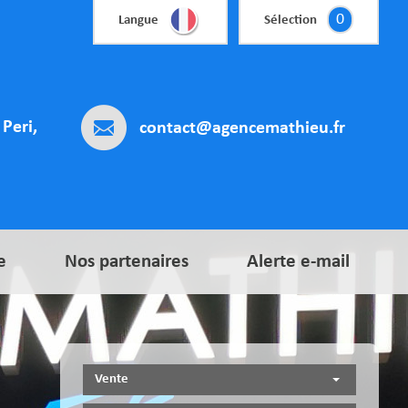
0
Langue
Sélection
Peri,
contact@agencemathieu.fr
e
Nos partenaires
Alerte e-mail
Vente