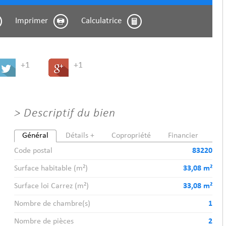
Imprimer
Calculatrice
+1
+1
>
Descriptif du bien
Général
Détails +
Copropriété
Financier
Code postal
83220
Surface habitable (m²)
33,08 m²
Surface loi Carrez (m²)
33,08 m²
Nombre de chambre(s)
1
Nombre de pièces
2