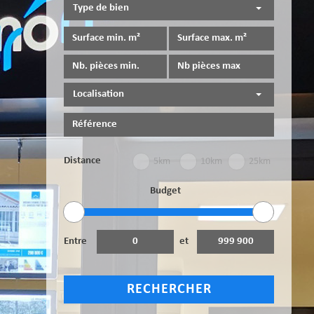
Type de bien
Localisation
Distance
5km
10km
25km
Budget
Entre
et
RECHERCHER