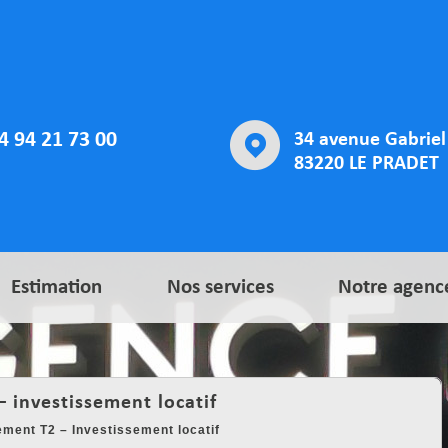
4 94 21 73 00
34 avenue Gabriel 
83220 LE PRADET
Estimation
Nos services
Notre agenc
– investissement locatif
ment T2 – Investissement locatif