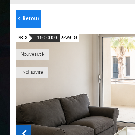
< Retour
PRIX
160 000
€
Ref JPG 426
Nouveauté
Exclusivité