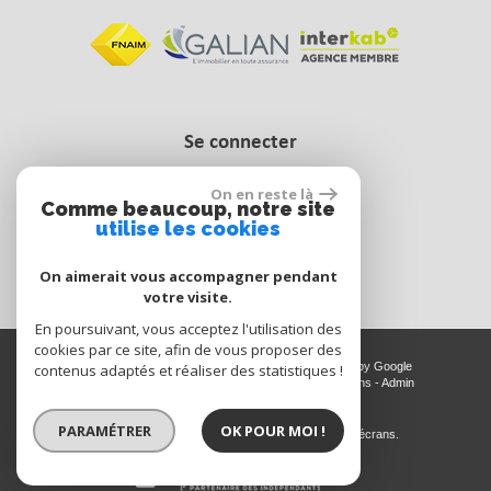
Se connecter
On en reste là
Comme beaucoup, notre site
Espace propriétaire
utilise les cookies
On aimerait vous accompagner pendant
votre visite.
En poursuivant, vous acceptez l'utilisation des
cookies par ce site, afin de vous proposer des
© 2026 | Tous droits réservés | Traduction powered by Google
contenus adaptés et réaliser des statistiques !
Plan du site
-
Mentions légales
-
Nos honoraires
-
Liens
-
Admin
Site internet compatible multi-supports,
PARAMÉTRER
OK POUR MOI !
un seul site adaptable à tous les types d'écrans.