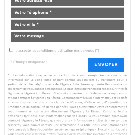
J'accepte les conditions d'utilisation des données (*)
* Champs obligatoires
ENVOYER
* : Les informations recueillies sur ce formulaire sont enregistrées dans un fichier
informatisé par La Boite Immo agissant comme Sous-traitant du traitement pour la
gestion de la clientèle/prospects de l'Agence / du Réseau qui reste Responsable du
Traitement de vos Données personnelles. La base légale du traitement repose sur l'intérêt
légitime de l'Agence / du Réseau. Elles sont conservées jusqu'à demande de suppression
et sont destinées à l'Agence / au Réseau. Conformément à la loi « informatique et libertés
», vous disposez des droits d’accès, de rectification, d’effacement, d’opposition, de
limitation et de portabilité de vos données. Vous pouvez retirer votre consentement à
tout moment en contactant directement l’Agence / Le Réseau. Consultez le site
https://cnil.fr/fr pour plus d’informations sur vos droits. Si vous estimez, après avoir
contacté l'Agence / le Réseau, que vos droits « Informatique et Libertés » ne sont pas
respectés, vous pouvez adresser une réclamation à la CNIL. Nous vous informons de
l’existence de la liste d'opposition au démarchage téléphonique « Bloctel », sur laquelle
vous pouvez vous inscrire ici : https://www.bloctel.gouv.fr Dans le cadre de la protection