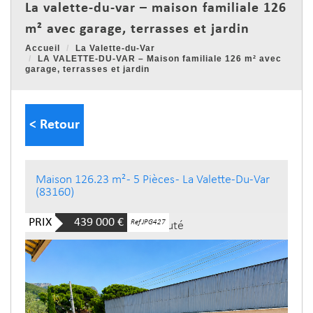
la valette-du-var – maison familiale 126
m² avec garage, terrasses et jardin
Accueil
La Valette-du-Var
LA VALETTE-DU-VAR – Maison familiale 126 m² avec
garage, terrasses et jardin
< Retour
Maison 126.23 m² - 5 Pièces - La Valette-Du-Var
(83160)
PRIX
439 000
€
Ref JPG427
Nouveauté