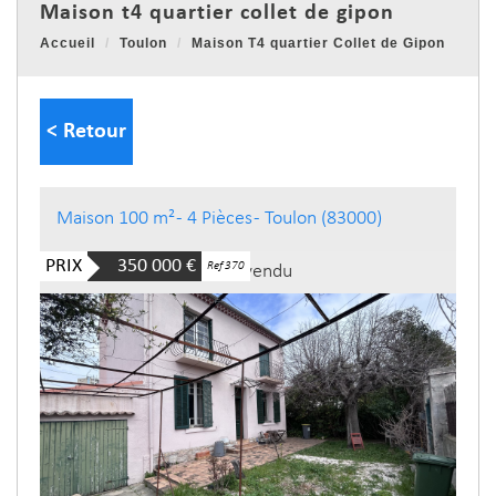
maison t4 quartier collet de gipon
Accueil
Toulon
Maison T4 quartier Collet de Gipon
< Retour
Maison 100 m² - 4 Pièces - Toulon (83000)
PRIX
350 000
€
Ref 370
Bien vendu